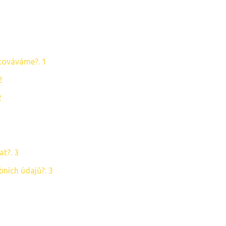
cováváme?. 1
2
2
t?. 3
bních údajů?. 3