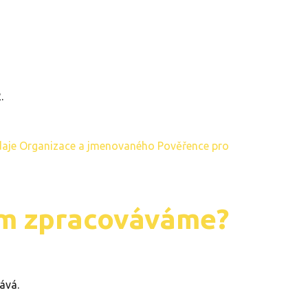
.
údaje Organizace a jmenovaného Pověřence pro
em zpracováváme?
ává.