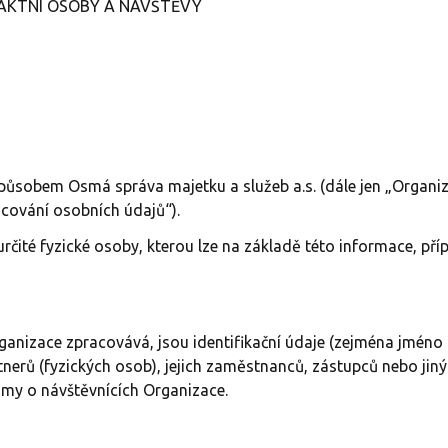
AKTNÍ OSOBY A NÁVŠTĚVY
způsobem Osmá správa majetku a služeb a.s. (dále jen „Organi
cování osobních údajů“).
určité fyzické osoby, kterou lze na základě této informace, př
ganizace zpracovává, jsou identifikační údaje (zejména jméno 
rtnerů (fyzických osob), jejich zaměstnanců, zástupců nebo ji
amy o návštěvnících Organizace.